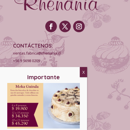
CONTÁCTENOS:
ventas.fabrica@rhenania.cl
+56 9 5698 0209
INFORMACIÓN:
Puntos de Venta
Horarios
Concesiones
Venta Mayorista
matrimonios.cl
EMPRESA: