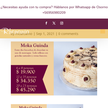
¿Necesitas ayuda con tu compra? Háblanos por Whatsapp de Osorno
+56956980209
MOCKA GUINDA_Mesa
de trabajo 1
by
mcarcamo
|
Sep 1, 2021
|
0 comments