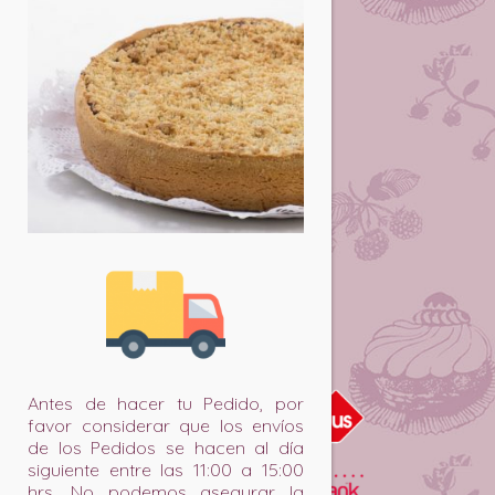
INFORMACIÓN:
Puntos de Venta
Horarios
Concesiones
Venta Mayorista
matrimonios.cl
EMPRESA:
Políticas de despacho
Políticas de privacidad
Devoluciones y reembolsos
MEDIOS DE PAGO:
Antes de hacer tu Pedido, por
favor considerar que los envíos
de los Pedidos se hacen al día
siguiente entre las 11:00 a 15:00
hrs. No podemos asegurar la