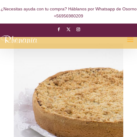
¿Necesitas ayuda con tu compra? Háblanos por Whatsapp de Osorno
+56956980209
Fruta Miga
by
mcarcamo
|
Ene 13, 2021
|
0 comments