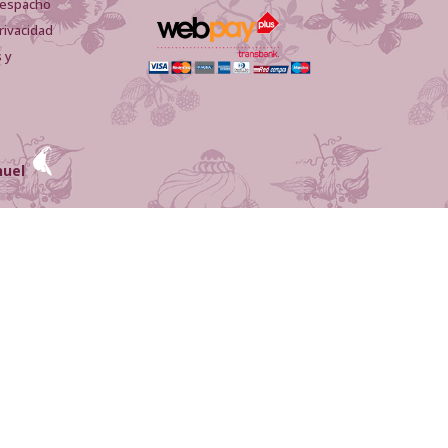
 despacho
privacidad
 y
huel