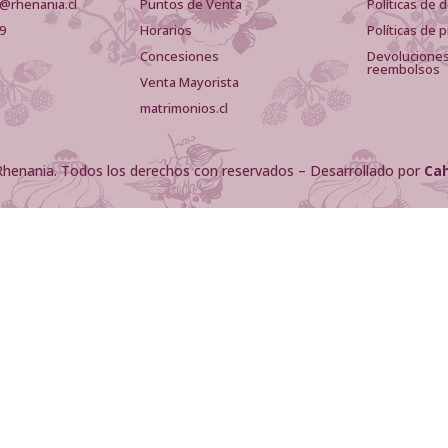
a@rhenania.cl
Puntos de Venta
Políticas de
09
Horarios
Políticas de 
Concesiones
Devoluciones
reembolsos
Venta Mayorista
matrimonios.cl
henania. Todos los derechos con reservados – Desarrollado por
Ca