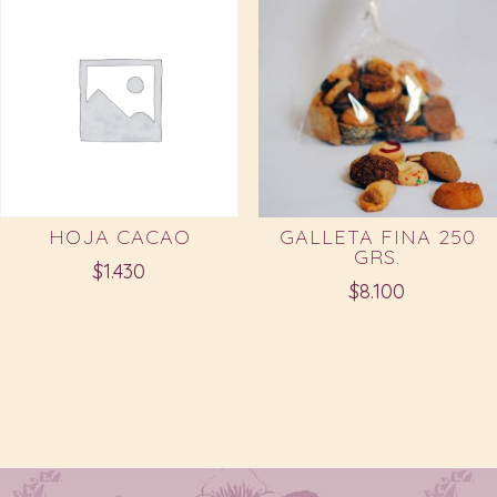
HOJA CACAO
GALLETA FINA 250
GRS.
$
1.430
$
8.100