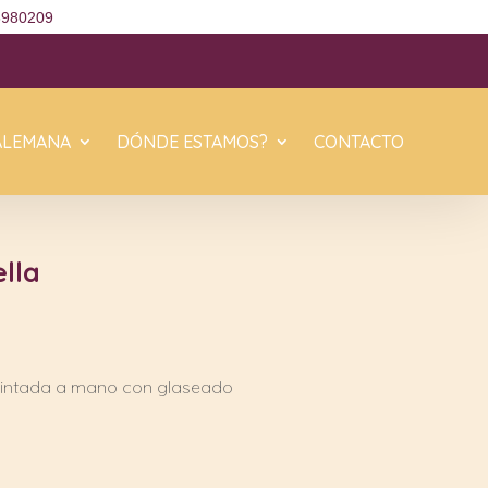
6980209
ALEMANA
DÓNDE ESTAMOS?
CONTACTO
ella
 pintada a mano con glaseado