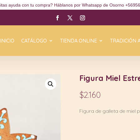
itas ayuda con tu compra? Háblanos por Whatsapp de Osorno +5695
INICIO
CATÁLOGO
TIENDA ONLINE
TRADICIÓN 
Figura Miel Estr
$
2.160
Figura de galleta de miel