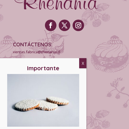
CONTÁCTENOS:
ventas.fabrica@rhenania.cl
+56 9 5698 0209
INFORMACIÓN:
Puntos de Venta
Horarios
Concesiones
Venta Mayorista
matrimonios.cl
EMPRESA: