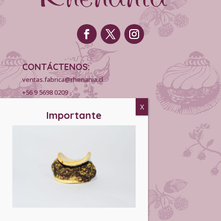
CONTÁCTENOS:
ventas.fabrica@rhenania.cl
+56 9 5698 0209
INFORMACIÓN:
Puntos de Venta
Horarios
Concesiones
Venta Mayorista
matrimonios.cl
EMPRESA:
Políticas de despacho