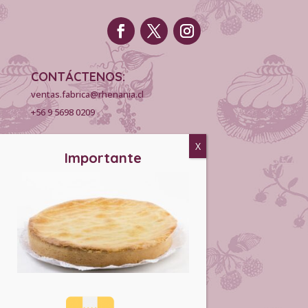
CONTÁCTENOS:
ventas.fabrica@rhenania.cl
+56 9 5698 0209
INFORMACIÓN:
Puntos de Venta
Horarios
Concesiones
Venta Mayorista
matrimonios.cl
EMPRESA:
Políticas de despacho
Políticas de privacidad