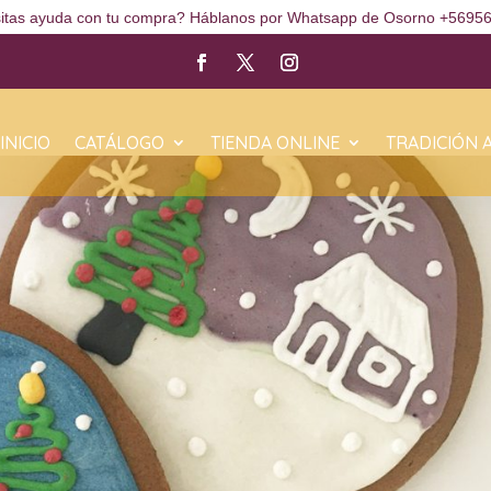
itas ayuda con tu compra? Háblanos por Whatsapp de Osorno +5695
INICIO
CATÁLOGO
TIENDA ONLINE
TRADICIÓN 