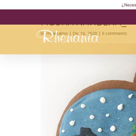
¿Neces
FIGURA NAVIDEÑA_
by
mcarcamo
|
Dic 16, 2020
|
0 comments